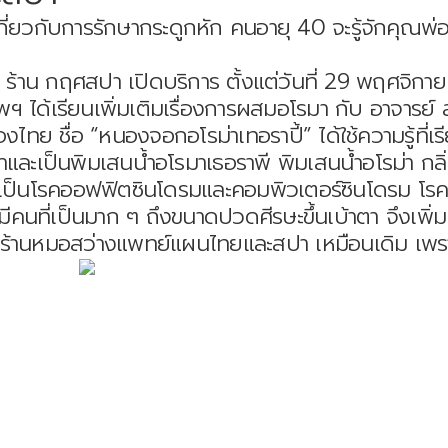
กี่ยวกับการรักษากระดูกหัก คนอายุ 40 จะรู้จักคุณ
 ร้าน กฤศสปา เปิดบริการ ตั้งแต่วันที่ 29 พฤศจิกาย
พฯ ได้เรียนเพิ่มเติมเรื่องการผสมอโรมา กับ อาจารย์ ส
องไทย ชื่อ “หนองจอกอโรม่าเทอราปี้” ได้ใช้ความรู้ท
และเป็นพิมเสนน้ำอโรมาเธอราพี พิมเสนน้ำอโรม่า กลิ่น
เป็นโรคออฟฟิตซินโดรมและคอมพิวเตอร์ซินโดรม โรคไม
ะ มีคนที่เป็นมาก ๆ ถึงขนาดปวดศีรษะขึ้นเบ้าตา จึงเพ
่อ ร้านหมอสว่างแพทย์แผนไทยและสปา เหมือนเดิม เพราะ