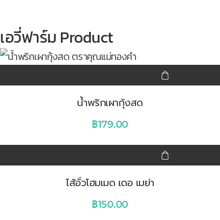
เอวี่ฟาร์ม Product
น้ำพริกเผากุ้งสด
฿
179.00
ไส้อั่วโฮมเมด เดอ เมย่า
฿
150.00