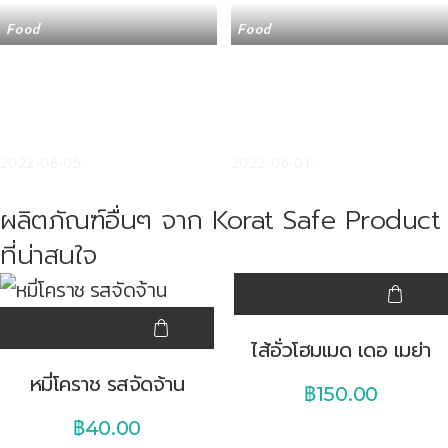
Food
Food
อาหารไทย 4 ภาค รสชาติ
ไส้อั่วสมุนไพรโฮมเมด สูตร
ความอร่อย เอกลักษณ์ คน
เมืองย่าโม เครื่องแน่น หอม
ไทยชื่นชม ชาวโลกชื่นชอบ
สมุนไพร ได้กินต้องติดใจ
2022-06-05
2022-06-01
ผลิตภัณฑ์อื่นๆ จาก Korat Safe Product
ที่น่าสนใจ
ไส้อั่วโฮมเมด เดอ เมย่า
หมี่โคราช รสจัดจ้าน
฿
150.00
฿
40.00