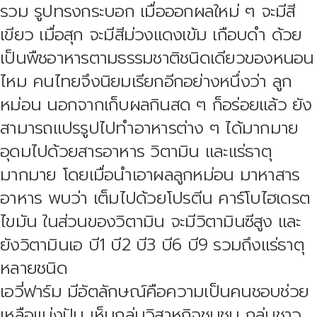
รวม รูปทรงกระบอก เมื่อออกผลใหม่ ๆ จะมีสี
เขียว เมื่อสุก จะมีสีม่วงแดงเข้ม เกือบดำ ด้วย
เป็นพืชอาหารตามธรรมชาติชนิดเดียวของหนอน
ไหม คนไทยจึงนิยมเรียกอีกอย่างหนึ่งว่า ลูก
หม่อน นอกจากเก็บผลกินสด ๆ ก็อร่อยแล้ว ยัง
สามารถแปรรูปไปทำอาหารต่าง ๆ ได้มากมาย
อุดมไปด้วยสารอาหาร วิตามิน และแร่ธาตุ
มากมาย โดยเมื่อนำเอาผลลูกหม่อน มาหาสาร
อาหาร พบว่า เต็มไปด้วยโปรตีน คาร์โบไฮเดรต
ไขมัน ในส่วนของวิตามิน จะมีวิตามินซีสูง และ
ยังวิตามินเอ บี1 บี2 บี3 บี6 บี9 รวมถึงแร่ธาตุ
หลายชนิด
เอวี่ฟาร์ม มีอัตลักษณ์คือความเป็นคนชอบช่วย
เหลือแบ่งปัน เห็นกลุ่มวิสาหกิจชุมชน กลุ่มชาว