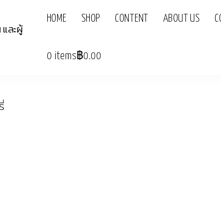
HOME
SHOP
CONTENT
ABOUT US
C
0 items
฿0.00
่