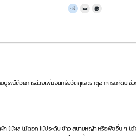
share
share
share
share
share
on
on
on
on
on
Click
Click
Click
Twitter
Facebook
Tumblr
Pinterest
Pocket
to
to
to
(Opens
(Opens
(Opens
(Opens
(Open
share
email
print
in
in
in
in
in
on
a
(Opens
new
new
new
new
new
Reddit
link
in
window)
window)
window)
window)
windo
(Opens
to
new
in
a
window)
new
friend
window)
(Opens
in
new
window)
ดมสมบูรณ์ด้วยการช่วยเพิ่มอินทรียวัตถุและธาตุอาหารแก่ดิน 
ผัก ไม้ผล ไม้ดอก ไม้ประดับ ข้าว สนามหญ้า หรือพืชอื่น ๆ ไ