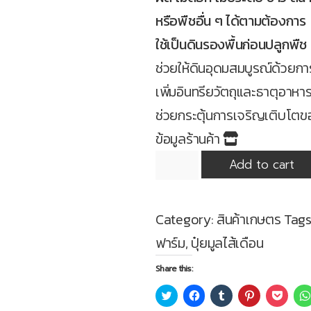
หรือพืชอื่น ๆ ได้ตามต้องการ
ใช้เป็นดินรองพื้นก่อนปลูกพืช
ช่วยให้ดินอุดมสมบูรณ์ด้วยกา
เพิ่มอินทรียวัตถุและธาตุอาหาร
ช่วยกระตุ้นการเจริญเติบโตข
ข้อมูลร้านค้า
ปุ๋ย
Add to cart
มูล
ไส้เดือน
quantity
Category:
สินค้าเกษตร
Tags
ฟาร์ม
,
ปุ๋ยมูลไส้เดือน
Share this:
Click
Click
Click
Click
Click
to
to
to
to
to