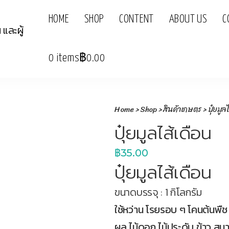
HOME
SHOP
CONTENT
ABOUT US
C
0 items
฿0.00
Home
>
Shop
>
สินค้าเกษตร
> ปุ๋ยมูล
ปุ๋ยมูลไส้เดือน
฿
35.00
ปุ๋ยมูลไส้เดือน
ขนาดบรรจุ : 1 กิโลกรัม
ใช้หว่าน โรยรอบ ๆ โคนต้นพืช ผ
ผล ไม้ดอก ไม้ประดับ ข้าว สน