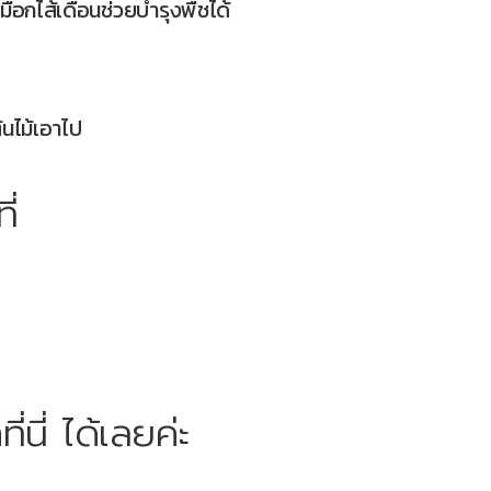
มือกไส้เดือนช่วยบำรุงพืชได้
ต้นไม้เอาไป
ี่
่นี่ ได้เลยค่ะ