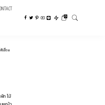
ONTACT
0
ไส้เดือน
ัก ไม้
ามหญ้า