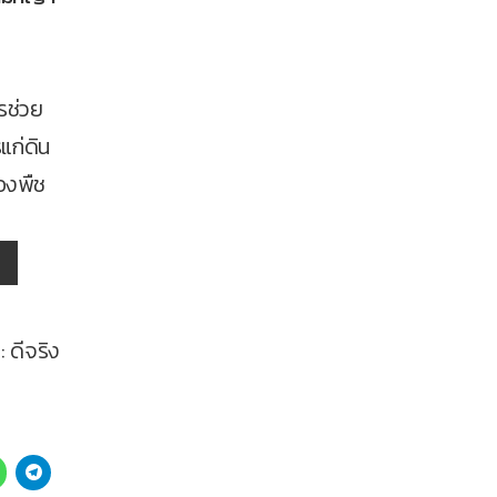
รช่วย
แก่ดิน
องพืช
:
ดีจริง
Click
Click
to
to