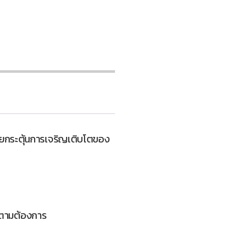
share
share
on
on
WhatsApp
Telegram
s
(Opens
(Opens
in
in
new
new
w)
window)
window)
ช่วยกระตุ้นการเจริญเติบโตของ
ด้ตามต้องการ