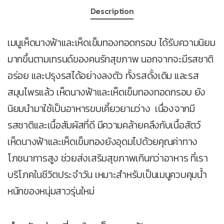
(Opens
in
Description
new
window)
เมนูเห็ดนางฟ้าและเห็ดเข็มทองทอดกรอบ ได้รับความนิยม
มากขึ้นตามเทรนด์ของคนรักสุขภาพ นอกจากจะมีรสชาติ
อร่อย และปรุงรสได้อย่างลงตัว ทั้งรสดั้งเดิม และรส
สมุนไพรแล้ว เห็ดนางฟ้าและเห็ดเข็มทองทอดกรอบ ยัง
นิยมนำมาใช้เป็นอาหารขบเคี้ยวยามว่าง เนื่องจากมี
รสชาติและเนื้อสัมผัสที่ดี มีความคล้ายคลึงกับเนื้อสัตว์
เห็ดนางฟ้าและเห็ดเข็มทองยังอุดมไปด้วยคุณค่าทาง
โภชนาการสูง ช่วยส่งเสริมสุขภาพเกินกว่าอาหาร ที่เรา
บริโภคในชีวิตประจำวัน เหมาะสำหรับเป็นเมนูควบคุมน้ำ
หนักของหนุ่มสาวรุ่นใหม่