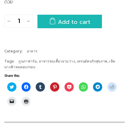
ด้วย
เห็ด
Add to cart
นางฟ้า
ทอด
อบ
กรอบ
Category:
อาหาร
quantity
Tags:
ภูนภาฟาร์ม
,
อาหารขบเคี้ยวยามว่าง
,
เทรนด์คนรักสุขภาพ
,
เห็ด
นางฟ้าทอดอบกรอบ
Share this:
Click
Click
Click
Click
Click
Click
Click
Click
to
to
to
to
to
to
to
to
share
share
share
share
share
share
share
share
on
on
on
on
on
on
on
on
Click
Click
Twitter
Facebook
Tumblr
Pinterest
Pocket
WhatsApp
Telegram
Reddit
to
to
(Opens
(Opens
(Opens
(Opens
(Opens
(Opens
(Opens
(Opens
email
print
in
in
in
in
in
in
in
in
a
(Opens
new
new
new
new
new
new
new
new
link
in
window)
window)
window)
window)
window)
window)
window)
window)
to
new
a
window)
friend