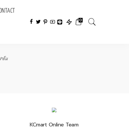
ONTACT
0
ฟาร์ม
KCmart Online Team