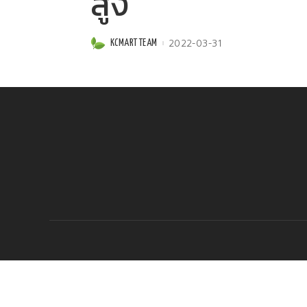
สูง
2022-03-31
KCMART TEAM
Posted
by