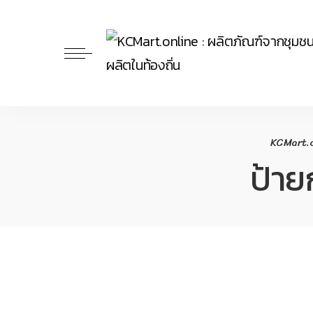
KCMart.on
ป้าย